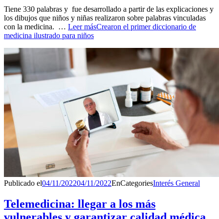
Tiene 330 palabras y fue desarrollado a partir de las explicaciones y
los dibujos que niños y niñas realizaron sobre palabras vinculadas
con la medicina. …
Leer más
Crearon el primer diccionario de
medicina ilustrado para niños
Publicado el
04/11/2022
04/11/2022
En
Categories
Interés General
Telemedicina: llegar a los más
vulnerables y garantizar calidad médica