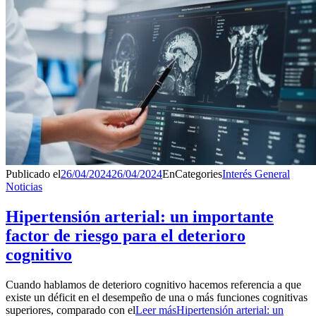
Publicado el
26/04/2024
26/04/2024
En
Categories
Interés General
Noticias
Hipertensión arterial: un importante
factor de riesgo para el deterioro
cognitivo
Cuando hablamos de deterioro cognitivo hacemos referencia a que
existe un déficit en el desempeño de una o más funciones cognitivas
superiores, comparado con el
Leer más
Hipertensión arterial: un