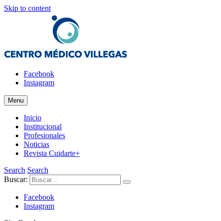
Skip to content
Salud y Estética
Facebook
Centro Médico Villegas
Instagram
Menu
Inicio
Institucional
Profesionales
Noticias
Revista Cuidarte+
Search
Search
Buscar:
Facebook
Instagram