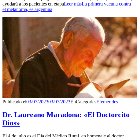
ayudará a los pacientes en etapa
Leer más
La primera vacuna contra
el melanoma, es argentina
Publicado el
03/07/2023
03/07/2023
En
Categories
Efemérides
Dr. Laureano Maradona: «El Doctorcito
Dios»
El 4 de julio es el Día del Médico Rural, en homenaje al doctor