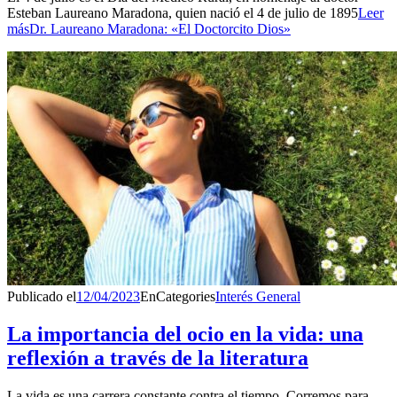
Esteban Laureano Maradona, quien nació el 4 de julio de 1895
Leer
más
Dr. Laureano Maradona: «El Doctorcito Dios»
Publicado el
12/04/2023
En
Categories
Interés General
La importancia del ocio en la vida: una
reflexión a través de la literatura
La vida es una carrera constante contra el tiempo. Corremos para