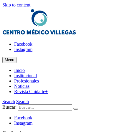
Skip to content
Salud y Estética
Facebook
Centro Médico Villegas
Instagram
Menu
Inicio
Institucional
Profesionales
Noticias
Revista Cuidarte+
Search
Search
Buscar:
Facebook
Instagram